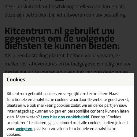
deze uitsluitend ter beschikking stellen aan derden als
deze zijn betrokken bij het uitvoeren van uw bestelling.
Kitcentrum.nl gebruikt uw
gegevens om de volgende
diensten te kunnen bieden:
Als u een bestelling plaatst, hebben we uw naam, e-
mailadres, afleveradres en betaalgegevens nodig om uw
bestelling uit te voeren en u van het verloop daarvan op
Cookies
de hoogte te houden.
Kitcentrum gebruikt cookies en vergelijkbare technieken. Naast
Om het winkelen bij Kitcentrum.nl zo aangenaam
functionele en analytische cookies waardoor de website goed werkt,
mogelijk te laten zijn, slaan wij met uw toestemming uw
plaatsen we ook marketing cookies zodat wij en derde partijen jouw
internetgedrag kunnen volgen en persoonlijke content kunnen laten
persoonlijke gegevens en de gegevens met betrekking
zien. Meer weten?
Lees hier ons cookiebeleid
. Door op "Cookies
tot uw bestelling en het gebruik van onze diensten op.
accepteren" te klikken, ga je akkoord met alle cookies. Indien je kiest
Hierdoor kunnen wij de website personaliseren en u
voor
weigeren
, plaatsen we alleen functionele en analytische
cookies.