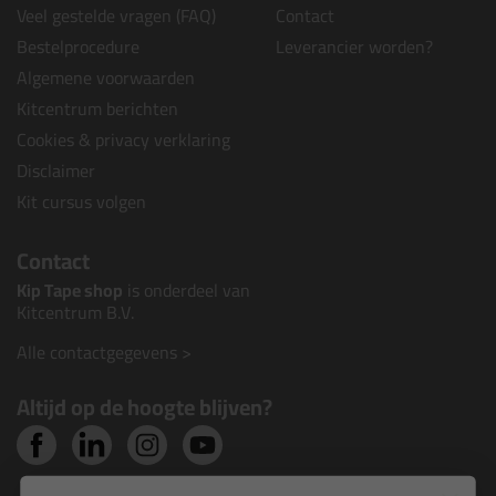
Veel gestelde vragen (FAQ)
Contact
Bestelprocedure
Leverancier worden?
Algemene voorwaarden
Kitcentrum berichten
Cookies & privacy verklaring
Disclaimer
Kit cursus volgen
Contact
Kip Tape shop
is onderdeel van
Kitcentrum B.V.
Alle contactgegevens >
Altijd op de hoogte blijven?