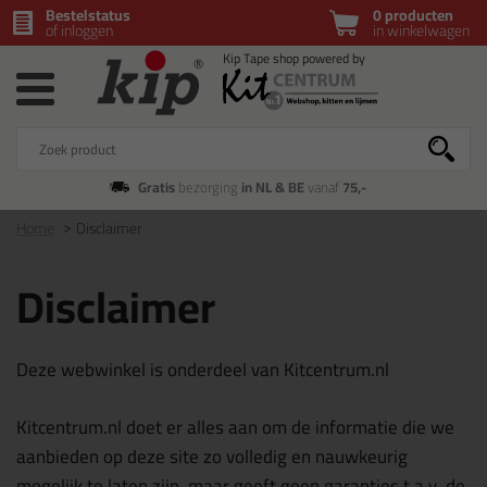
Bestelstatus
0 producten
of inloggen
in winkelwagen
Gratis
bezorging
in NL & BE
vanaf
75,-
Home
Disclaimer
Disclaimer
Deze webwinkel is onderdeel van Kitcentrum.nl
Kitcentrum.nl doet er alles aan om de informatie die we
aanbieden op deze site zo volledig en nauwkeurig
mogelijk te laten zijn, maar geeft geen garanties t.a.v. de