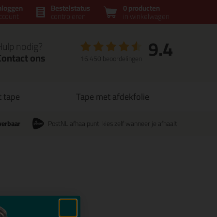
nloggen
Bestelstatus
0 producten
ccount
controleren
in winkelwagen
9.4
Hulp nodig?
Contact ons
16.450 beoordelingen
t tape
Tape met afdekfolie
verbaar
PostNL afhaalpunt: kies zelf wanneer je afhaalt