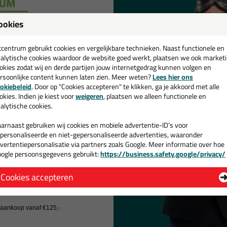
ar de overzichtspagina
.
ookies
een
cadeau 💚
tcentrum gebruikt cookies en vergelijkbare technieken. Naast functionele en
alytische cookies waardoor de website goed werkt, plaatsen we ook market
okies zodat wij en derde partijen jouw internetgedrag kunnen volgen en
rsoonlijke content kunnen laten zien. Meer weten?
Lees hier ons
e nieuwsbrief en ontvang een
okiebeleid
. Door op "Cookies accepteren" te klikken, ga je akkoord met alle
v. €35,-
bij je eerste bestelling!
okies. Indien je kiest voor
weigeren
, plaatsen we alleen functionele en
alytische cookies.
arnaast gebruiken wij cookies en mobiele advertentie-ID’s voor
personaliseerde en niet-gepersonaliseerde advertenties, waaronder
vertentiepersonalisatie via partners zoals Google. Meer informatie over hoe
ogle persoonsgegevens gebruikt:
https://business.safety.google/privacy/
 ons
Contact
 de actiecode ›
Cookies accepteren
 wil geen cadeau
j zijn?
Kip Tape shop
is onderdeel va
res bij kitcentrum.nl
Kitcentrum B.V.
Kitcentrum.nl
j aankoop vanaf €125,-
Alle contactgegevens >
chappelijk