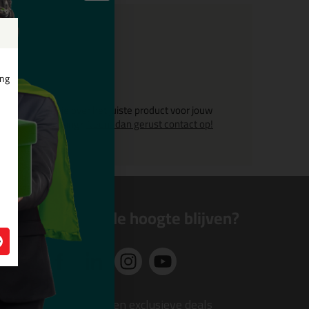
ing
Twijfel je over het juiste product voor jouw
toepassing?
Neem dan gerust contact op!
Altijd op de hoogte blijven?
n
Nieuws, tips en exclusieve deals