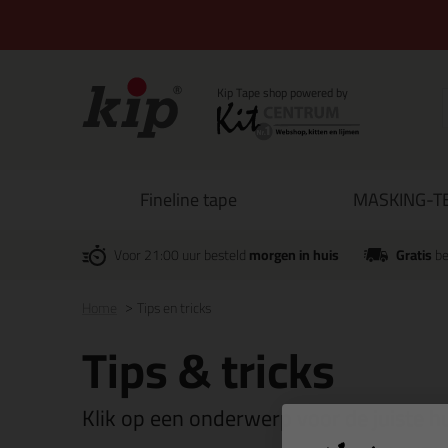
Fineline tape
MASKING-TE
Voor 21:00 uur besteld
morgen in huis
Gratis
be
Home
Tips en tricks
Tips & tricks
Klik op een onderwerp voor de juiste hul