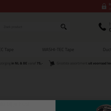
I
a
C Tape
WASHI-TEC Tape
Duc
zorging
in NL & BE
vanaf
75,-
Grootste assortiment
uit voorraad le
p bij je klus!