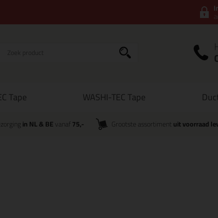
I
a
C Tape
WASHI-TEC Tape
Duc
zorging
in NL & BE
vanaf
75,-
Grootste assortiment
uit voorraad le