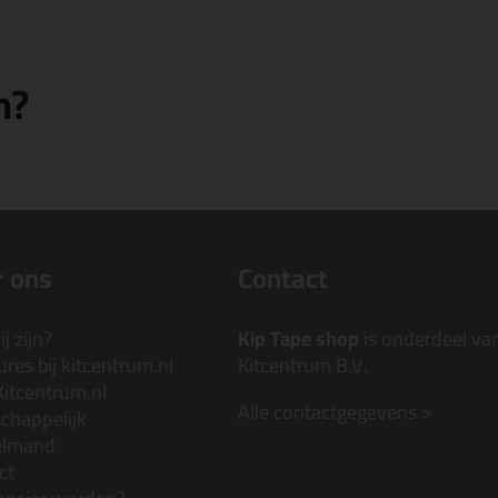
n?
 ons
Contact
j zijn?
Kip Tape shop
is onderdeel va
res bij kitcentrum.nl
Kitcentrum B.V.
Kitcentrum.nl
Alle contactgegevens >
chappelijk
elmand
ct