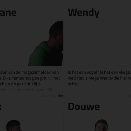
ane
Wendy
 één van de magazijnhelden van
Is het een vogel? Is het een vliegt
. Elke Yemaandag begint hij met
niet! Het is Mega Wendy die hier v
h op z'n gezicht. Hij is
schiet.
delijk voor de inslag van alle
ende goederen. Geen palletje is
Maak kennis met Wendy. Wendy i
lees verder
x
Douwe
! Hij ontvangt chauffeurs met een
eigen supervrouw die zich vol en
 koffie terwijl zij de goederen
stort op de interne uitstraling van
Naast de inkomende goederen is
Kitcentrum. Dankzij haar ziet ons 
 & packen van orders ook iets
altijd piekfijn uit, zijn de vergader
ne elke dag druk mee is.
tiptop in orde voor bezoek en staat
dinsdag een heerlijke lunch klaar.