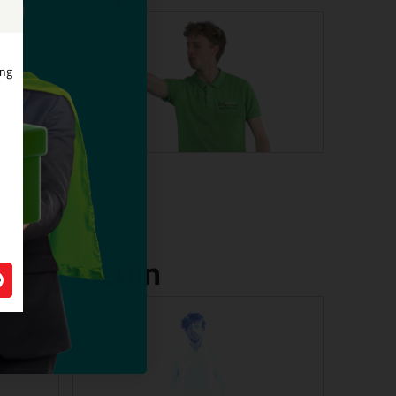
ing
Merijn