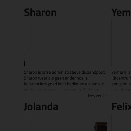
Sharon
Yem
Sharon is onze administratieve duizendpoot.
Yemane is
Sharon weet als geen ander hoe je
Kitcentrum
leveranciers goed kunt bedienen en van elk
een glimlac
contact een succes kan maken. Met haar
verantwoor
skills in het hebben van empatisch
binnenkom
lees verder
Jolanda
Feli
vermogen, humor, geduld, behulpzaamheid,
hem teveel
probleemoplossend vermogen en heldere
glimlach en
communicatie weet ze ervoor te zorgen dat
uitladen. 
iedereen zich in haar bijzijn koning(in) voelt.
het picken
waar Yema
Naast het zijn van een duizendpoot, is ze in