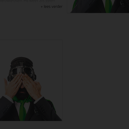
 Nieuwleusen. Hij weet als geen
je bezoekers kan informeren,
lees verder
en helpen navigeren door de
ij heeft inmiddels al zoveel
aakt in de online wereld, dat hij
arkiting kanon is geworden.
llega's van Kittie om 17:00 lekker
gaan, is Kittie een echte workaholic
24 uur per dag en 7 dagen per week
rk.
gsfilm van Kittie is Knight Rider en
 vooral fan van de auto van Michael
van Kittie:
?"