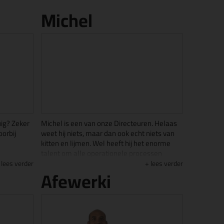
Michel
uig? Zeker
Michel is een van onze Directeuren. Helaas
oorbij
weet hij niets, maar dan ook echt niets van
kitten en lijmen. Wel heeft hij het enorme
talent om alle operationele processen
s onze
perfect op orde te houden!
lees verder
lees verder
Afewerki
thousiasme
Met veel doorvragen zoals "waarom" en
"kun je mij dat uitleggen" weet hij zijn
kantoor er
naasten uit te dagen om met een goed
ruimtes
verhaal op de proppen te komen. Door zijn
 er elke
sportieve inslag en met een voorliefde voor