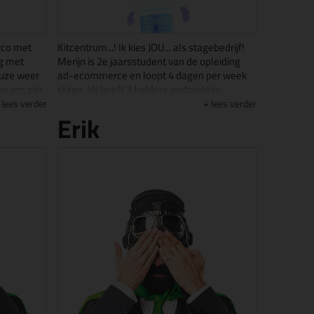
rco met
Kitcentrum...! Ik kies JOU... als stagebedrijf!
ig met
Merijn is 2e jaarsstudent van de opleiding
auze weer
ad-ecommerce en loopt 4 dagen per week
en om zijn
stage. Hij heeft 3 heldere opdrachten
men. Heeft
geformuleerd die hij alle 3 mag
lees verder
lees verder
Erik
 sterren
onderzoeken, uitvoeren en analyseren.
 of is hij
Merijn verzameld en handeld in Pokémon
ij heeft
kaarten Hij is fanatiek voetballer en lid van
e
de Zwolse studentenvereniging Oikos
 focussen
Nomos. Op vrijdag combineert hij deze 2 op
het voetbalveld met Ballie, een
vriendschappelijk, maar fanatieke
organisatie waar laagdrempelig en zonder
verplichtingen voetbal wedstrijden worden
georganiseerd voor studenten. Maar daar
blijft het niet bij, op zaterdag wordt de
combinatie wordt er ook nog fanatiek
gevoetbald bij SVI 9.