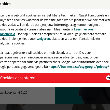
ich verder ontwikkelen bij
ookies
g van Tomas:
.nl
een
ans up in the air, put you Hans up,
ekend is gaat hij graag uit met z'n
cadeau 💚
tcentrum gebruikt cookies en vergelijkbare technieken. Naast functionele en
'n meissie, en een beetje bier is
alytische cookies waardoor de website goed werkt, plaatsen we ook market
aar. Toern op de Vespa Ciao,
okies zodat wij en derde partijen jouw internetgedrag kunnen volgen en
rsoonlijke content kunnen laten zien. Meer weten?
Lees hier ons
rm vlees, broodje bakpao, r
ollen
e nieuwsbrief en ontvang een
okiebeleid
. Door op "Cookies accepteren" te klikken, ga je akkoord met alle
ad op me Vespa, ciao
v. €35,-
bij je eerste bestelling!
okies. Indien je kiest voor
weigeren
, plaatsen we alleen functionele en
ga's kunnen nog wel wat van hem
alytische cookies.
was het alleen maar dat ze veel van
én van onze
n leren!
ldinnen. Met haar vrolijke en
arnaast gebruiken wij cookies en mobiele advertentie-ID’s voor
e persoonlijkheid pickt en pakt zij
personaliseerde en niet-gepersonaliseerde advertenties, waaronder
 van Chris:
ling zorgvuldig in, terwijl ze een
vertentiepersonalisatie via partners zoals Google. Meer informatie over hoe
he Spurs go marching in"
ogle persoonsgegevens gebruikt:
https://business.safety.google/privacy/
overt op het gezicht van haar
lees verder
 de actiecode ›
 B.
Sven K.
Cookies accepteren
Stout speciaalbiertje of een IPA
 wil geen cadeau
een nee, maar ook een avond
r Nintendo Switch of PS5.
j aankoop vanaf €125,-