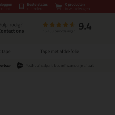
nloggen
Bestelstatus
0 producten
ccount
controleren
in winkelwagen
9.4
Hulp nodig?
Contact ons
16.430 beoordelingen
t tape
Tape met afdekfolie
verbaar
PostNL afhaalpunt: kies zelf wanneer je afhaalt