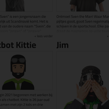
Sven" is een jongensnaam die
Ontmoet Sven the Man! Waar Ma
lijk uit Scandinavië komt. Het is
pijltjes gooit, gooit Sven regelmat
t van de oudere naam "Svein", die
schijven in de sportschool. Elke p
noors "jongen" of "jongere"
draait de magnetron op volle tour
Bij ons heet hij gewoon
Musscle Meat maaltijd op te war
lees verder
bot Kittie
Jim
oy".
hij nog tijd over? Dan speelt hij de
van de hemel op zijn (digitale) piano
t grote stappen. In 2022 begon
met vrienden in Raalte te vinden. H
et pikken en inpakken van
zijn diploma gehaald voor Softwar
en. Sinds januari 2024 volgt Sven
Developer en wil zich hierna gaan
ing commercieel medewerker en
op een opleiding e-commerce.
eskundig kit- en lijmadvies bij de
vice. Heb jij een vraag? Grote kans
ou verder helpt
g van Svennieboy:
d niet gefeest is zonder
begin 2021 begonnen met werken bij
op het werk!
💚
als chatbot. Kittie is 26 jaar oud
amen met zijn 2 kids en drie