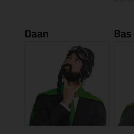
kittens in
bescheidenheid.
ander hoe 
Mededeling van Arjen:
adviseren 
"Celebrities vergelijken zichzelf met mij"
webshop. H
indruk gem
Daan
Bas
een echt m
Waar de co
naar huis 
en is hij 
aan het we
De lievelin
hij is dan
Knight.
Medelding 
"Alles kits