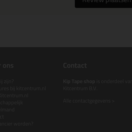
 ons
Contact
j zijn?
Kip Tape shop
is onderdeel va
res bij kitcentrum.nl
Kitcentrum B.V.
Kitcentrum.nl
Alle contactgegevens >
chappelijk
elmand
ct
ancier worden?