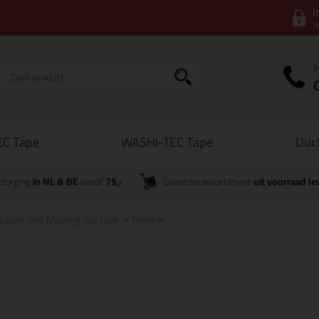
I
a
C Tape
WASHI-TEC Tape
Duc
zorging
in NL & BE
vanaf
75,-
Grootste assortiment
uit voorraad le
papier met Masking-Tec tape
Review