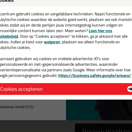
een
P 334 Maskeerpapier met Masking-Tec tape
cadeau 💚
tcentrum gebruikt cookies en vergelijkbare technieken. Naast functionele en
alytische cookies waardoor de website goed werkt, plaatsen we ook market
okies zodat wij en derde partijen jouw internetgedrag kunnen volgen en
rsoonlijke content kunnen laten zien. Meer weten?
Lees hier ons
e nieuwsbrief en ontvang een
okiebeleid
. Door op "Cookies accepteren" te klikken, ga je akkoord met alle
 gebruiken het e-mailadres alleen om contact op te nemen bij vragen)
v. €35,-
bij je eerste bestelling!
okies. Indien je kiest voor
weigeren
, plaatsen we alleen functionele en
alytische cookies.
arnaast gebruiken wij cookies en mobiele advertentie-ID’s voor
personaliseerde en niet-gepersonaliseerde advertenties, waaronder
vertentiepersonalisatie via partners zoals Google. Meer informatie over hoe
ogle persoonsgegevens gebruikt:
https://business.safety.google/privacy/
 de actiecode ›
Cookies accepteren
 wil geen cadeau
a
nee
j aankoop vanaf €125,-
Review plaatsen