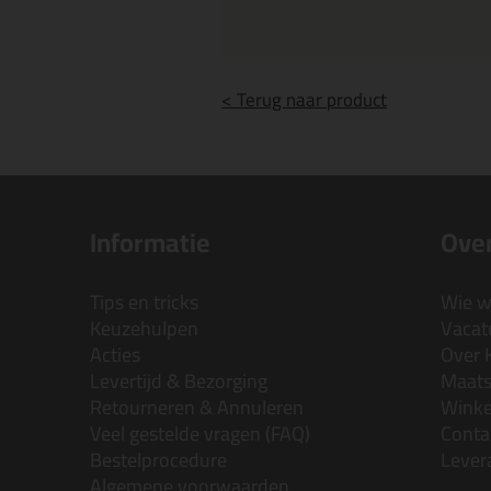
< Terug naar product
Informatie
Over
Tips en tricks
Wie wi
Keuzehulpen
Vacatu
Acties
Over 
Levertijd & Bezorging
Maats
Retourneren & Annuleren
Wink
Veel gestelde vragen (FAQ)
Conta
Bestelprocedure
Lever
Algemene voorwaarden