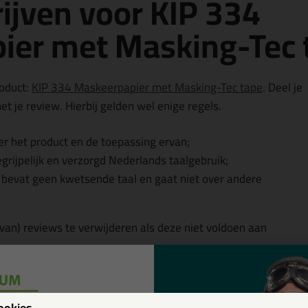
ijven voor KIP 334
ier met Masking-Tec 
roduct:
KIP 334 Maskeerpapier met Masking-Tec tape
. Deel je
t je review. Hierbij gelden wel enige regels.
r het product en de toepassing ervan;
egrijpelijk en verzorgd Nederlands taalgebruik;
, bevat geen kwetsende taal en gaat niet over andere
 van) reviews te verwijderen als deze niet voldoen aan
w
ookies