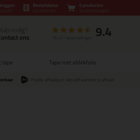
nloggen
Bestelstatus
0 producten
ccount
controleren
in winkelwagen
9.4
Hulp nodig?
Contact ons
16.431 beoordelingen
t tape
Tape met afdekfolie
verbaar
PostNL afhaalpunt: kies zelf wanneer je afhaalt