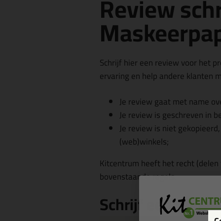
Review schr
Maskeerpap
Schrijf hier een review voor het p
ervaring en help andere klanten me
Je review gaat met name ove
Je review is geschreven in b
Je review is niet gekopieerd
(web)winkels;
Kitcentrum heeft het recht (delen
bovenstaande regels.
Schrijf een revie
C