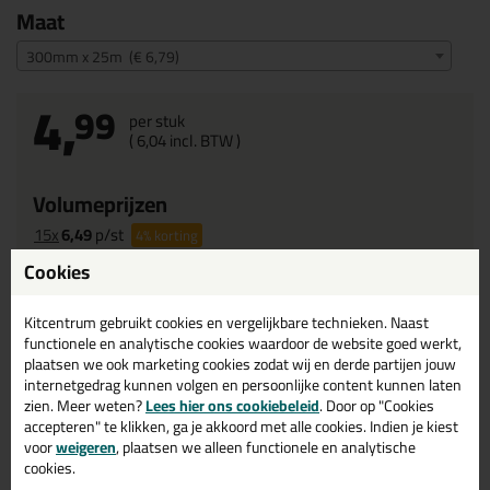
Maat
300mm x 25m (€ 6,79)
4,
99
per stuk
(
6,
04
incl. BTW )
Volumeprijzen
15x
6,49
p/st
4%
korting
Cookies
Waarom dit product?
Kitcentrum gebruikt cookies en vergelijkbare technieken. Naast
Met
5 sterren
beoordeeld
functionele en analytische cookies waardoor de website goed werkt,
Ontzettend strakke verfranden
plaatsen we ook marketing cookies zodat wij en derde partijen jouw
internetgedrag kunnen volgen en persoonlijke content kunnen laten
Inzetduur binnen:
3 maanden
zien. Meer weten?
Lees hier ons cookiebeleid
. Door op "Cookies
UV-bestendig
accepteren" te klikken, ga je akkoord met alle cookies. Indien je kiest
Temperatuurbestendig tot
100 graden
voor
weigeren
, plaatsen we alleen functionele en analytische
cookies.
Milieuvriendelijk