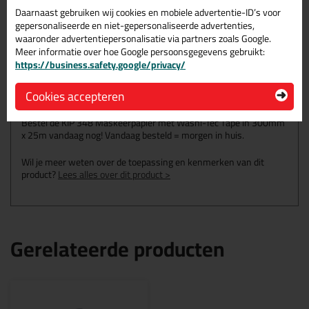
Daarnaast gebruiken wij cookies en mobiele advertentie-ID’s voor
gepersonaliseerde en niet-gepersonaliseerde advertenties,
Omschrijving
Specificaties
Reviews (2)
waaronder advertentiepersonalisatie via partners zoals Google.
Meer informatie over hoe Google persoonsgegevens gebruikt:
KIP 348 Maskeerpapier met
https://business.safety.google/privacy/
Washi-Tec Tape in 300mm
x 25m
Cookies accepteren
Bestel de KIP 348 Maskeerpapier met Washi-Tec Tape in 300mm
x 25m vandaag nog! Vandaag besteld = morgen in huis.
Wil je meer weten over de toepassing en kenmerken van dit
product?
Lees alles over dit product >
Gerelateerde producten