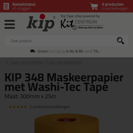
Bestelstatus
0 producten
of inloggen
in winkelwagen
Gratis
bezorging
in NL & BE
vanaf
75,-
Tape met afdekfolie
(Tape met afdekfolie)
KIP 348 Maskeerpapier
met Washi-Tec Tape
Maat:
300mm x 25m
2 productbeoordelingen