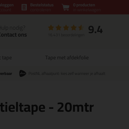
nloggen
Bestelstatus
0 producten
ccount
controleren
in winkelwagen
9.4
Hulp nodig?
Contact ons
16.431 beoordelingen
t tape
Tape met afdekfolie
verbaar
PostNL afhaalpunt: kies zelf wanneer je afhaalt
tieltape - 20mtr