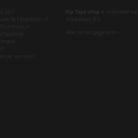
j zijn?
Kip Tape shop
is onderdeel va
res bij kitcentrum.nl
Kitcentrum B.V.
Kitcentrum.nl
Alle contactgegevens >
chappelijk
elmand
ct
ancier worden?