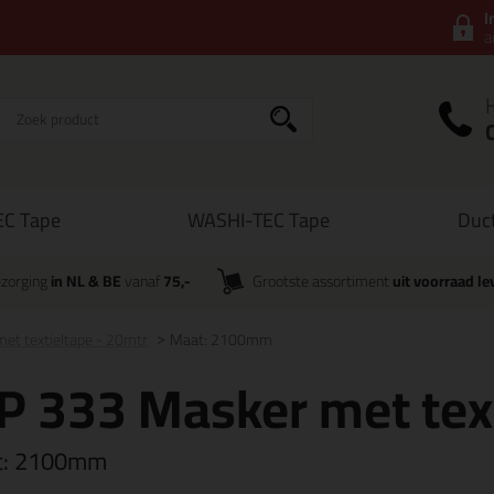
I
a
C Tape
WASHI-TEC Tape
Duc
zorging
in NL & BE
vanaf
75,-
Grootste assortiment
uit voorraad le
et textieltape - 20mtr
Maat: 2100mm
P 333 Masker met tex
t:
2100mm