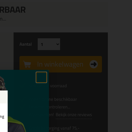
ERBAAR
...
Aantal
In winkelwagen
Voldoende voorraad
Alleen online beschikbaar
Levertijd controleren...
Afgesproken!
Bekijk onze reviews
ing
Gratis
bezorging vanaf 75,-