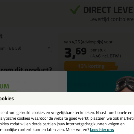
DIRECT LEV
Levertijd controleren
t
van
4,25
(adviesprijs) voor
3,
69
m (€ 8,59)
per stuk
(
4,
46
incl. BTW )
13
% korting
rom dit product?
lieuvriendelijk
Volumeprijzen
oogwaardig geweven band
40
stuks
8,39
p/st
bestel 40x
nnen en buiten toepasbaar
ookies
8%
korting
een
elle afdekking en
askering
cadeau 💚
tcentrum gebruikt cookies en vergelijkbare technieken. Naast functionele en
zetduur binnen: 3 weken
alytische cookies waardoor de website goed werkt, plaatsen we ook market
okies zodat wij en derde partijen jouw internetgedrag kunnen volgen en
zetduur buiten: 3 weken
rsoonlijke content kunnen laten zien. Meer weten?
Lees hier ons
e nieuwsbrief en ontvang een