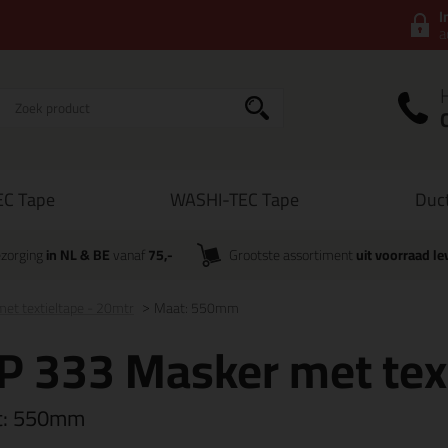
I
a
C Tape
WASHI-TEC Tape
Duc
zorging
in NL & BE
vanaf
75,-
Grootste assortiment
uit voorraad le
et textieltape - 20mtr
Maat: 550mm
P 333 Masker met tex
t:
550mm