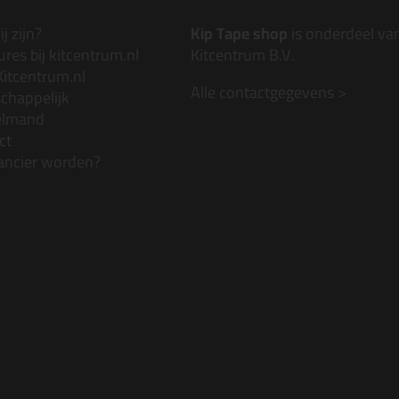
j zijn?
Kip Tape shop
is onderdeel va
res bij kitcentrum.nl
Kitcentrum B.V.
Kitcentrum.nl
Alle contactgegevens >
chappelijk
elmand
ct
ancier worden?