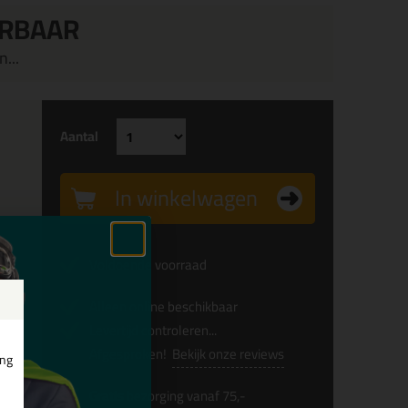
ERBAAR
...
Aantal
In winkelwagen
Voldoende voorraad
x
Alleen online beschikbaar
Levertijd controleren...
Afgesproken!
Bekijk onze reviews
ing
Gratis
bezorging vanaf 75,-