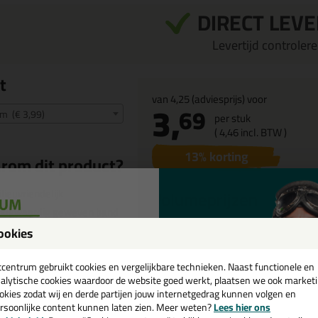
DIRECT LEV
Levertijd controleren
t
van
4,25
(adviesprijs) voor
3,
69
 (€ 3,99)
per stuk
(
4,
46
incl. BTW )
13
% korting
rom dit product?
lieuvriendelijk
Volumeprijzen
oogwaardig geweven band
60
stuks
3,69
p/st
bestel 60
nnen en buiten toepasbaar
ookies
19%
korting
een
elle afdekking en
askering
cadeau 💚
tcentrum gebruikt cookies en vergelijkbare technieken. Naast functionele en
zetduur binnen: 3 weken
alytische cookies waardoor de website goed werkt, plaatsen we ook market
okies zodat wij en derde partijen jouw internetgedrag kunnen volgen en
zetduur buiten: 3 weken
rsoonlijke content kunnen laten zien. Meer weten?
Lees hier ons
e nieuwsbrief en ontvang een