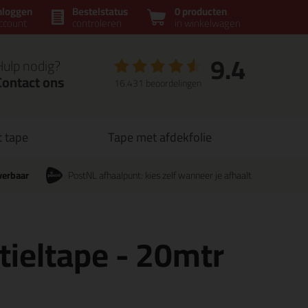
nloggen
Bestelstatus
0 producten
ccount
controleren
in winkelwagen
9.4
Hulp nodig?
Contact ons
16.431 beoordelingen
t tape
Tape met afdekfolie
verbaar
PostNL afhaalpunt: kies zelf wanneer je afhaalt
tieltape - 20mtr