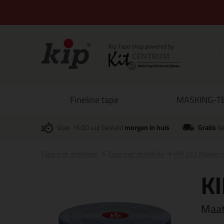
Fineline tape
MASKING-TE
Voor 16:00 uur besteld
morgen in huis
Gratis
be
Tape met afdekfolie
Tape met afdekfolie
KIP 333 Masker m
KI
Maa