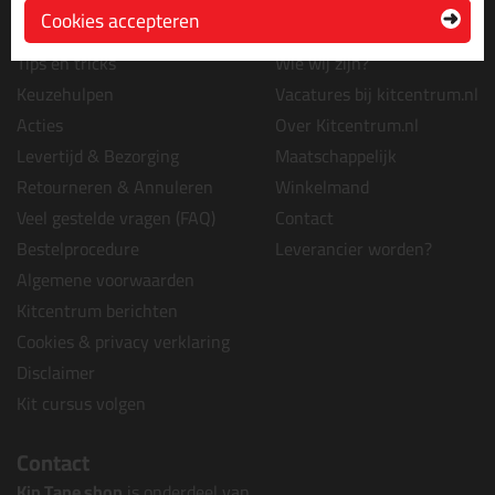
Cookies accepteren
Informatie
Over ons
Tips en tricks
Wie wij zijn?
Keuzehulpen
Vacatures bij kitcentrum.nl
Acties
Over Kitcentrum.nl
Levertijd & Bezorging
Maatschappelijk
Retourneren & Annuleren
Winkelmand
Veel gestelde vragen (FAQ)
Contact
Bestelprocedure
Leverancier worden?
Algemene voorwaarden
Kitcentrum berichten
Cookies & privacy verklaring
Disclaimer
Kit cursus volgen
Contact
Kip Tape shop
is onderdeel van