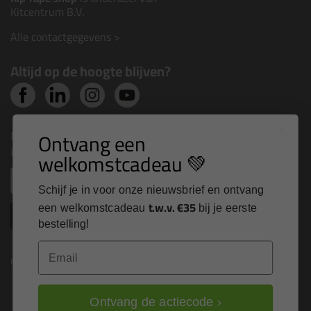
Kitcentrum B.V.
Alle contactgegevens >
Altijd op de hoogte blijven?
Nieuws, tips en exclusieve deals rechtstreeks in je
Ontvang een
inbox
welkomstcadeau 💚
Email
Schijf je in voor onze nieuwsbrief en ontvang
t.w.v. €35
een welkomstcadeau
bij je eerste
Inschrijven
bestelling!
Email
Kitcentrum is trots op:
Ontvang de actiecode ›