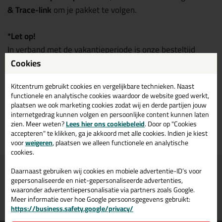
& Trace-link
om je pakket te volgen.
*Let op!
In verband met de vakantieperiode is onze besteltijd
tijdelijk aangepast. Bestellingen die op werkdagen vóór
Cookies
21:00 uur
worden geplaatst, worden de volgende
Kitcentrum gebruikt cookies en vergelijkbare technieken. Naast
werkdag geleverd. Bedankt voor je begrip!
functionele en analytische cookies waardoor de website goed werkt,
plaatsen we ook marketing cookies zodat wij en derde partijen jouw
internetgedrag kunnen volgen en persoonlijke content kunnen laten
zien. Meer weten?
Lees hier ons cookiebeleid
. Door op "Cookies
Terug naar overzicht
accepteren" te klikken, ga je akkoord met alle cookies. Indien je kiest
voor
weigeren
, plaatsen we alleen functionele en analytische
cookies.
Voor 16:00 uur besteld
Gratis
bezorging in
NL & BE
Daarnaast gebruiken wij cookies en mobiele advertentie-ID’s voor
morgen in huis
vanaf
75,-
gepersonaliseerde en niet-gepersonaliseerde advertenties,
waaronder advertentiepersonalisatie via partners zoals Google.
Grootste assortiment
PostNL afhaalpunt: kies zelf
Meer informatie over hoe Google persoonsgegevens gebruikt:
uit voorraad leverbaar
wanneer je afhaalt
https://business.safety.google/privacy/