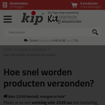
Bestelstatus
0 producten
of inloggen
in winkelwagen
Gratis
bezorging
in NL & BE
vanaf
75,-
Home
Levertijd & Bezorging
Hoe snel worden producten verzonden?
Hoe snel worden
producten verzonden?
🚚 Voor 23:59 besteld, morgen in huis*
Plaats je op een
werkdag vóór 23:59 uur
een bestelling