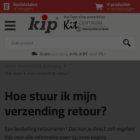
Bestelstatus
0 producten
of inloggen
in winkelwagen
Gratis
bezorging
in NL & BE
vanaf
75,-
Home
Levertijd & Bezorging
Hoe stuur ik mijn verzending retour?
Hoe stuur ik mijn
verzending retour?
Een bestelling retourneren? Dat kun je direct zelf regelen!
Kijk voor alle informatie even op onze pagina