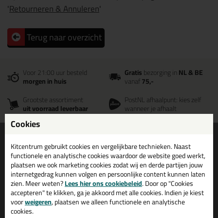
'
Retourneren & Annuleren
'
Terug naar overzicht
Voor 21:00 uur besteld
Gratis
bezorging in
NL & BE
morgen in huis
vanaf
75,-
Grootste assortiment
PostNL afhaalpunt: kies zelf
uit voorraad leverbaar
wanneer je afhaalt
Cookies
Informatie
Over ons
Kitcentrum gebruikt cookies en vergelijkbare technieken. Naast
Tips en tricks
Wie wij zijn?
functionele en analytische cookies waardoor de website goed werkt,
Keuzehulpen
Vacatures bij kitcentrum.nl
plaatsen we ook marketing cookies zodat wij en derde partijen jouw
internetgedrag kunnen volgen en persoonlijke content kunnen laten
Acties
Over Kitcentrum.nl
zien. Meer weten?
Lees hier ons cookiebeleid
. Door op "Cookies
Levertijd & Bezorging
Maatschappelijk
accepteren" te klikken, ga je akkoord met alle cookies. Indien je kiest
voor
weigeren
, plaatsen we alleen functionele en analytische
Retourneren & Annuleren
Winkelmand
cookies.