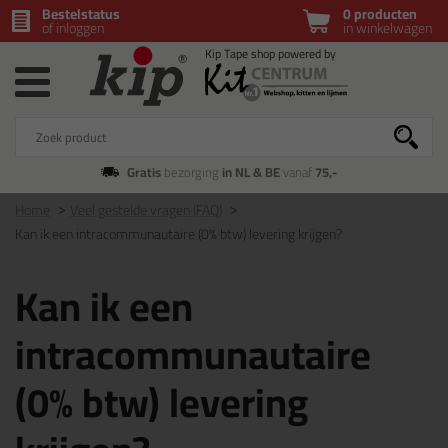
Bestelstatus
0 producten
of inloggen
in winkelwagen
Gratis
bezorging
in NL & BE
vanaf
75,-
Home
Veel gestelde vragen (FAQ)
Kan ik een intracommunautaire (0% btw) levering krijgen?
Kan ik een
intracommunautaire
(0% btw) levering