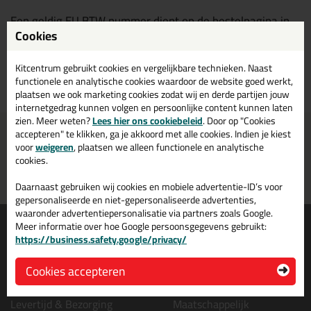
Een geldig EU BTW nummer dient op de bestelpagina in
Cookies
te worden ingevuld.
Kitcentrum gebruikt cookies en vergelijkbare technieken. Naast
Terug naar overzicht
functionele en analytische cookies waardoor de website goed werkt,
plaatsen we ook marketing cookies zodat wij en derde partijen jouw
internetgedrag kunnen volgen en persoonlijke content kunnen laten
zien. Meer weten?
Lees hier ons cookiebeleid
. Door op "Cookies
Voor 21:00 uur besteld
Gratis
bezorging in
NL & BE
accepteren" te klikken, ga je akkoord met alle cookies. Indien je kiest
morgen in huis
vanaf
75,-
voor
weigeren
, plaatsen we alleen functionele en analytische
cookies.
Grootste assortiment
PostNL afhaalpunt: kies zelf
uit voorraad leverbaar
wanneer je afhaalt
Daarnaast gebruiken wij cookies en mobiele advertentie-ID’s voor
gepersonaliseerde en niet-gepersonaliseerde advertenties,
waaronder advertentiepersonalisatie via partners zoals Google.
Informatie
Over ons
Meer informatie over hoe Google persoonsgegevens gebruikt:
https://business.safety.google/privacy/
Tips en tricks
Wie wij zijn?
Keuzehulpen
Vacatures bij kitcentrum.nl
Cookies accepteren
Acties
Over Kitcentrum.nl
Levertijd & Bezorging
Maatschappelijk