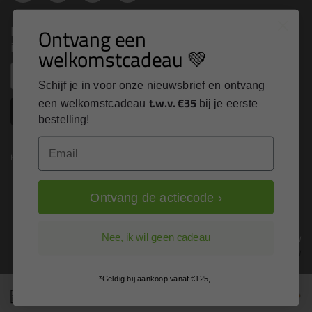
Nieuws, tips en exclusieve deals rechtstreeks in je
Ontvang een
inbox
welkomstcadeau 💚
Email
Schijf je in voor onze nieuwsbrief en ontvang
t.w.v. €35
een welkomstcadeau
bij je eerste
Inschrijven
bestelling!
Email
Kitcentrum is trots op:
Ontvang de actiecode ›
Alle prijzen zijn in EURO en excl. 21% BTW
Nee, ik wil geen cadeau
wijzig naar incl. BTW
*Geldig bij aankoop vanaf €125,-