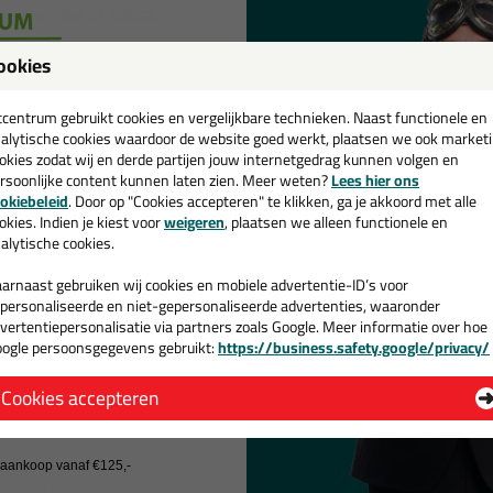
ieke winkel of kassa.
ookies
 kun je altijd vooraf je bestelling online invoeren en kiezen v
een
arstaat wanneer je langs komt! 😊
cadeau 💚
tcentrum gebruikt cookies en vergelijkbare technieken. Naast functionele en
alytische cookies waardoor de website goed werkt, plaatsen we ook market
okies zodat wij en derde partijen jouw internetgedrag kunnen volgen en
rsoonlijke content kunnen laten zien. Meer weten?
Lees hier ons
e nieuwsbrief en ontvang een
okiebeleid
. Door op "Cookies accepteren" te klikken, ga je akkoord met alle
v. €35,-
bij je eerste bestelling!
okies. Indien je kiest voor
weigeren
, plaatsen we alleen functionele en
alytische cookies.
arnaast gebruiken wij cookies en mobiele advertentie-ID’s voor
personaliseerde en niet-gepersonaliseerde advertenties, waaronder
vertentiepersonalisatie via partners zoals Google. Meer informatie over hoe
ogle persoonsgegevens gebruikt:
https://business.safety.google/privacy/
 de actiecode ›
 ons
Contact
Cookies accepteren
 wil geen cadeau
j zijn?
Kip Tape shop
is onderdeel va
res bij kitcentrum.nl
Kitcentrum B.V.
j aankoop vanaf €125,-
Kitcentrum.nl