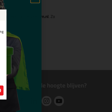
oor
Afhalen bij Kitcentrum.nl
. Zo
ing
Altijd op de hoogte blijven?
n