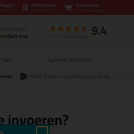
nloggen
Bestelstatus
0 producten
ccount
controleren
in winkelwagen
9.4
Hulp nodig?
Contact ons
16.431 beoordelingen
t tape
Tape met afdekfolie
verbaar
PostNL afhaalpunt: kies zelf wanneer je afhaalt
ne invoeren?