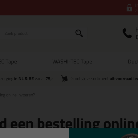
I
a
C Tape
WASHI-TEC Tape
Duc
zorging
in NL & BE
vanaf
75,-
Grootste assortiment
uit voorraad le
ling online invoeren?
jd een bestelling onli