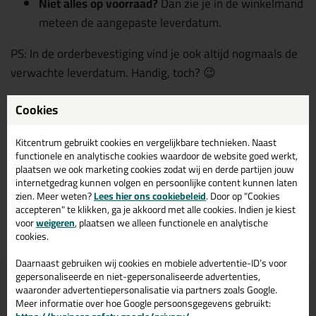
Niet alles op voorraad?
Dan zie je in de winkelmand
meteen de aangepaste leverdatum.
PS: In de orderbevestiging vind je ook altijd nogmaals de
verwachte leverdatum. Handig, toch? 😉
Cookies
*Let op!
In verband met de vakantieperiode is onze besteltijd
Kitcentrum gebruikt cookies en vergelijkbare technieken. Naast
tijdelijk aangepast. Bestellingen die op werkdagen vóór
functionele en analytische cookies waardoor de website goed werkt,
21:00 uur
worden geplaatst, worden de volgende
plaatsen we ook marketing cookies zodat wij en derde partijen jouw
internetgedrag kunnen volgen en persoonlijke content kunnen laten
werkdag geleverd. Bedankt voor je begrip!
zien. Meer weten?
Lees hier ons cookiebeleid
. Door op "Cookies
accepteren" te klikken, ga je akkoord met alle cookies. Indien je kiest
voor
weigeren
, plaatsen we alleen functionele en analytische
Terug naar overzicht
cookies.
Daarnaast gebruiken wij cookies en mobiele advertentie-ID’s voor
gepersonaliseerde en niet-gepersonaliseerde advertenties,
Voor 21:00 uur besteld
Gratis
bezorging in
NL & BE
waaronder advertentiepersonalisatie via partners zoals Google.
morgen in huis
vanaf
75,-
Meer informatie over hoe Google persoonsgegevens gebruikt: