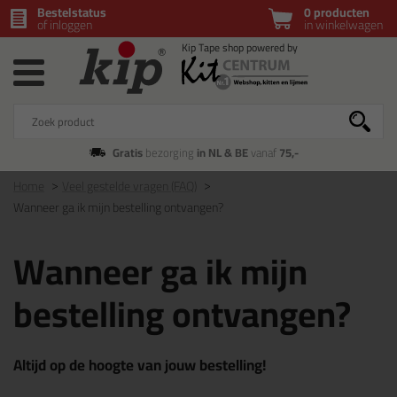
Bestelstatus
0 producten
of inloggen
in winkelwagen
Gratis
bezorging
in NL & BE
vanaf
75,-
Home
Veel gestelde vragen (FAQ)
Wanneer ga ik mijn bestelling ontvangen?
Wanneer ga ik mijn
bestelling ontvangen?
Altijd op de hoogte van jouw bestelling!