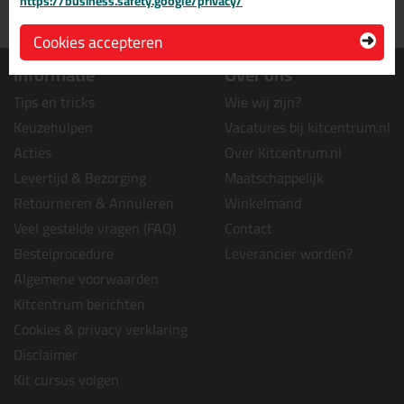
https://business.safety.google/privacy/
Grootste assortiment
PostNL afhaalpunt: kies zelf
uit voorraad leverbaar
wanneer je afhaalt
Cookies accepteren
Informatie
Over ons
Tips en tricks
Wie wij zijn?
Keuzehulpen
Vacatures bij kitcentrum.nl
Acties
Over Kitcentrum.nl
Levertijd & Bezorging
Maatschappelijk
Retourneren & Annuleren
Winkelmand
Veel gestelde vragen (FAQ)
Contact
Bestelprocedure
Leverancier worden?
Algemene voorwaarden
Kitcentrum berichten
Cookies & privacy verklaring
Disclaimer
Kit cursus volgen