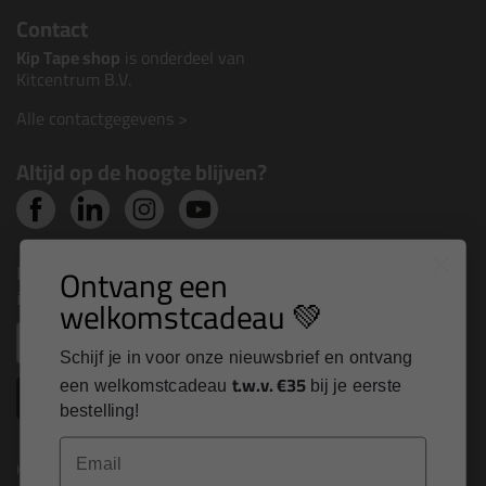
Contact
Kip Tape shop
is onderdeel van
Kitcentrum B.V.
Alle contactgegevens >
Altijd op de hoogte blijven?
Nieuws, tips en exclusieve deals rechtstreeks in je
Ontvang een
inbox
welkomstcadeau 💚
Email
Schijf je in voor onze nieuwsbrief en ontvang
t.w.v. €35
een welkomstcadeau
bij je eerste
Inschrijven
bestelling!
Email
Kitcentrum is trots op: