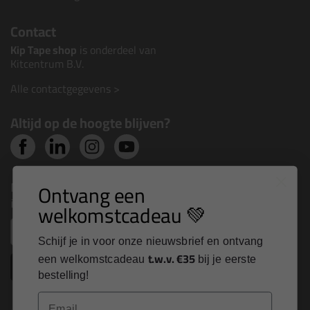
Contact
Kip Tape shop
is onderdeel van
Kitcentrum B.V.
Alle contactgegevens >
Altijd op de hoogte blijven?
Nieuws, tips en exclusieve deals rechtstreeks in je
Ontvang een
inbox
welkomstcadeau 💚
Email
Schijf je in voor onze nieuwsbrief en ontvang
t.w.v. €35
een welkomstcadeau
bij je eerste
Inschrijven
bestelling!
Email