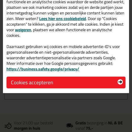
functionele en analytische cookies waardoor de website goed werkt,
Temperatuurbestendig tot
75 graden
plaatsen we ook marketing cookies zodat wij en derde partijen jouw
internetgedrag kunnen volgen en persoonlijke content kunnen laten
zien. Meer weten?
Lees hier ons cookiebeleid
. Door op "Cookies
accepteren" te klikken, ga je akkoord met alle cookies. Indien je kiest
Omschrijving
Specificaties
Reviews (0)
voor
weigeren
, plaatsen we alleen functionele en analytische
cookies.
KIP 3824 Duct tape -
Reparatie tape Zilver 50mtr
Daarnaast gebruiken wij cookies en mobiele advertentie-ID’s voor
in Zilver 38mm
gepersonaliseerde en niet-gepersonaliseerde advertenties,
waaronder advertentiepersonalisatie via partners zoals Google.
Meer informatie over hoe Google persoonsgegevens gebruikt:
Bestel de KIP 3824 Duct tape - Reparatie tape Zilver 50mtr in
https://business.safety.google/privacy/
Zilver 38mm vandaag nog! Vandaag besteld = morgen in huis.
Wil je meer weten over de toepassing en kenmerken van dit
Cookies accepteren
product?
Lees alles over dit product >
Voor 21:00 uur besteld
Gratis
bezorging in
NL & BE
morgen in huis
vanaf
75,-