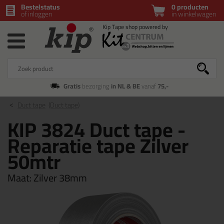
Bestelstatus
0 producten
of inloggen
in winkelwagen
Gratis
bezorging
in NL & BE
vanaf
75,-
Duct tape
(Duct tape)
KIP 3824 Duct tape -
Reparatie tape Zilver
50mtr
Maat:
Zilver 38mm