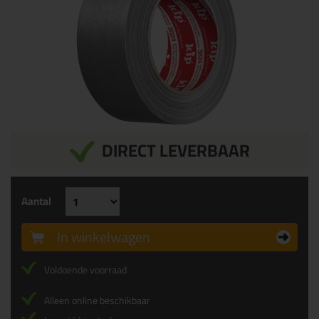
DIRECT LEVERBAAR
Aantal
In winkelwagen
Voldoende voorraad
Alleen online beschikbaar