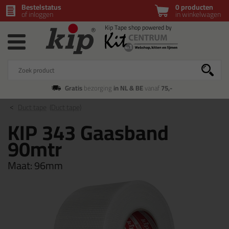
Bestelstatus
0 producten
of inloggen
in winkelwagen
Gratis
bezorging
in NL & BE
vanaf
75,-
Duct tape
(Duct tape)
KIP 343 Gaasband
90mtr
Maat:
96mm