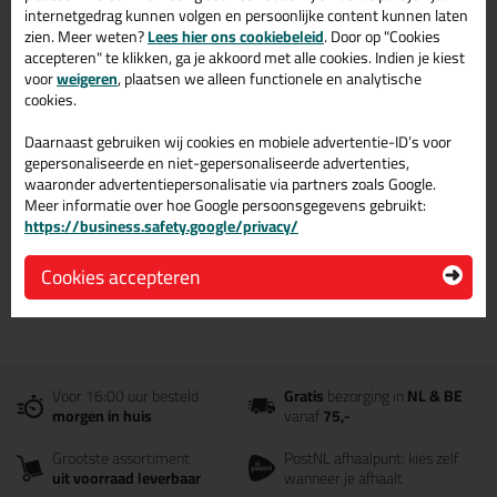
internetgedrag kunnen volgen en persoonlijke content kunnen laten
zien. Meer weten?
Lees hier ons cookiebeleid
. Door op "Cookies
Omschrijving
accepteren" te klikken, ga je akkoord met alle cookies. Indien je kiest
Specificaties
Reviews (0)
voor
weigeren
, plaatsen we alleen functionele en analytische
KIP 343 Gaasband 90mtr in
cookies.
96mm
Daarnaast gebruiken wij cookies en mobiele advertentie-ID’s voor
gepersonaliseerde en niet-gepersonaliseerde advertenties,
Bestel de KIP 343 Gaasband 90mtr in 96mm vandaag nog!
waaronder advertentiepersonalisatie via partners zoals Google.
Vandaag besteld = morgen in huis.
Meer informatie over hoe Google persoonsgegevens gebruikt:
https://business.safety.google/privacy/
Wil je meer weten over de toepassing en kenmerken van dit
product?
Lees alles over dit product >
Cookies accepteren
Voor 16:00 uur besteld
Gratis
bezorging in
NL & BE
morgen in huis
vanaf
75,-
Grootste assortiment
PostNL afhaalpunt: kies zelf
uit voorraad leverbaar
wanneer je afhaalt