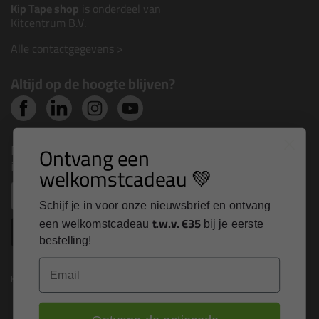
Kip Tape shop
is onderdeel van
Kitcentrum B.V.
Alle contactgegevens >
Altijd op de hoogte blijven?
Nieuws, tips en exclusieve deals rechtstreeks in je
Ontvang een
inbox
welkomstcadeau 💚
Email
Schijf je in voor onze nieuwsbrief en ontvang
t.w.v. €35
een welkomstcadeau
bij je eerste
Inschrijven
bestelling!
Email
Kitcentrum is trots op: