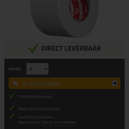
DIRECT LEVERBAAR
Aantal
In winkelwagen
Voldoende voorraad
Alleen online beschikbaar
Levertijd controleren...
Afgesproken!
Bekijk onze reviews