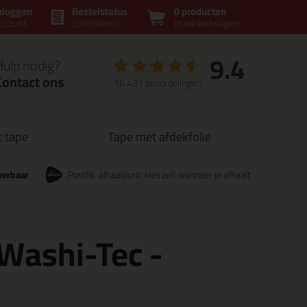
nloggen
Bestelstatus
0 producten
ccount
controleren
in winkelwagen
9.4
Hulp nodig?
Contact ons
16.431 beoordelingen
t tape
Tape met afdekfolie
verbaar
PostNL afhaalpunt: kies zelf wanneer je afhaalt
 Washi-Tec -