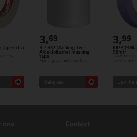
3,
3,
69
99
 tape extra
KIP 332 Masking-Tec -
KIP 309 Was
Afdekfolie met masking
50mtr
tape
tendige
Geschikt voor
Maskingtape met afdekfolie
kwetsbare on
Bekijken
Bekijke
 ons
Contact