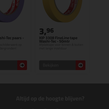
3,
96
hi-Tec paars -
KIP 3308 FineLine tape
Washi-Tec - 50mtr
 schilderwerk op
Afplaktape voor binnen & buiten
dergronden!
met lange inzetduur
n
Bekijken
Altijd op de hoogte blijven?