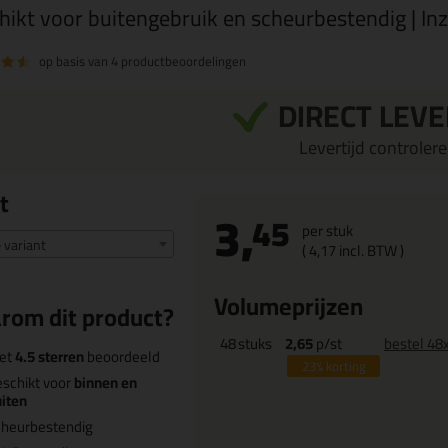
hikt voor buitengebruik en scheurbestendig | In
op basis van
4 productbeoordelingen
DIRECT LEV
Levertijd controleren
t
3,
45
per stuk
e variant
(
4,
17
incl. BTW )
Volumeprijzen
rom dit product?
48
stuks
2,65
p/st
bestel 48
et
4.5 sterren
beoordeeld
23%
korting
schikt voor
binnen en
iten
cheurbestendig