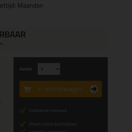
zettijd: Maanden
ERBAAR
...
Aantal
In winkelwagen
x
Voldoende voorraad
Alleen online beschikbaar
Levertijd controleren...