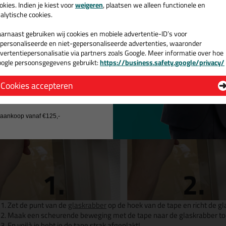
v. €35,-
bij je eerste bestelling!
okies. Indien je kiest voor
weigeren
, plaatsen we alleen functionele en
 💡
alytische cookies.
Wil je superstrak afplakken? Gebruik een
glaskrabber
! Lees hieronde
arnaast gebruiken wij cookies en mobiele advertentie-ID’s voor
personaliseerde en niet-gepersonaliseerde advertenties, waaronder
vertentiepersonalisatie via partners zoals Google. Meer informatie over hoe
ogle persoonsgegevens gebruikt:
https://business.safety.google/privacy/
 de actiecode ›
Cookies accepteren
 wil geen cadeau
j aankoop vanaf €125,-
Zet de punt van de
glaskrabber
op de hoek van de tape en richt de 
Maak een scheurende beweging met de tape naar de glaskrabber t
En voilà je hebt je de tape strak afgeplakt!