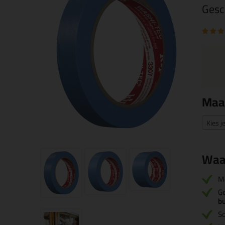
Gesc
Maa
Kies j
Waa
M
Ge
bu
S