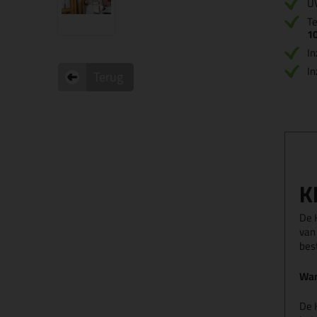
U
Te
1
In
In
Terug
K
De 
van
bes
Wan
De 