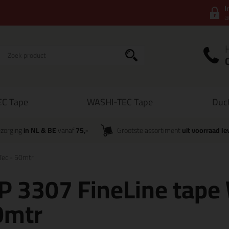
I
a
C Tape
WASHI-TEC Tape
Duc
zorging
in NL & BE
vanaf
75,-
Grootste assortiment
uit voorraad le
Tec - 50mtr
P 3307 FineLine tape
0mtr