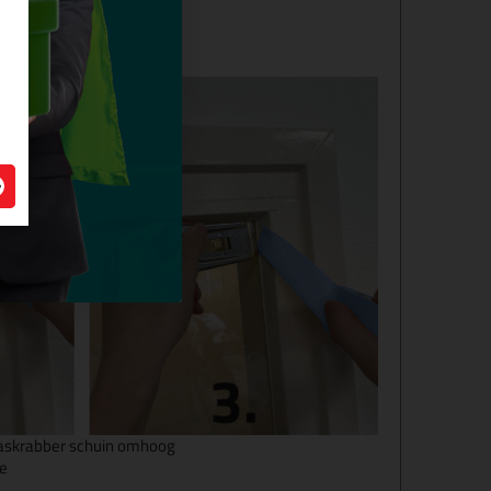
r hoe.
glaskrabber schuin omhoog
oe