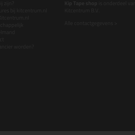
j zijn?
Kip Tape shop
is onderdeel va
res bij kitcentrum.nl
Kitcentrum B.V.
Kitcentrum.nl
Alle contactgegevens >
chappelijk
elmand
ct
ancier worden?