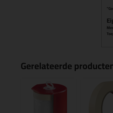
"Go
Ei
Me
Toe
Gerelateerde producte