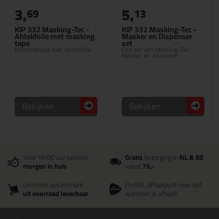
3,
5,
69
13
KIP 332 Masking-Tec -
KIP 332 Masking-Tec -
Afdekfolie met masking
Masker en Dispenser
tape
set
Maskingtape met afdekfolie
Een set van Masking-Tec
Masker en dispenser
Bekijken
Bekijken
Voor 16:00 uur besteld
Gratis
bezorging in
NL & BE
morgen in huis
vanaf
75,-
Grootste assortiment
PostNL afhaalpunt: kies zelf
uit voorraad leverbaar
wanneer je afhaalt