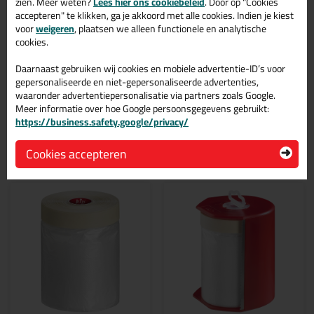
24mm
zien. Meer weten?
Lees hier ons cookiebeleid
. Door op "Cookies
accepteren" te klikken, ga je akkoord met alle cookies. Indien je kiest
Bestel de KIP 3308 FineLine tape Washi-Tec - 50mtr in 24mm
voor
weigeren
, plaatsen we alleen functionele en analytische
vandaag nog! Vandaag besteld = morgen in huis.
cookies.
Wil je meer weten over de toepassing en kenmerken van dit
Daarnaast gebruiken wij cookies en mobiele advertentie-ID’s voor
product?
Lees alles over dit product >
gepersonaliseerde en niet-gepersonaliseerde advertenties,
waaronder advertentiepersonalisatie via partners zoals Google.
Meer informatie over hoe Google persoonsgegevens gebruikt:
https://business.safety.google/privacy/
Gerelateerde producten
Cookies accepteren