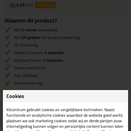
36x
4,55
p/st
23%
korting
Waarom dit product?
Met
5 sterren
beoordeeld
Tot
120 graden
temperatuurbestendig
UV-Bestendig
Inzetduur binnen:
6 maanden
Inzetduur buiten:
3 maanden
Sterke kleefkracht
Zeer plooibaar
Scheurbestendig
Cookies
Omschrijving
Specificaties
Reviews (9)
Kitcentrum gebruikt cookies en vergelijkbare technieken. Naast
KIP 3308 FineLine tape
functionele en analytische cookies waardoor de website goed werkt,
Washi-Tec - 50mtr in
plaatsen we ook marketing cookies zodat wij en derde partijen jouw
internetgedrag kunnen volgen en persoonlijke content kunnen laten