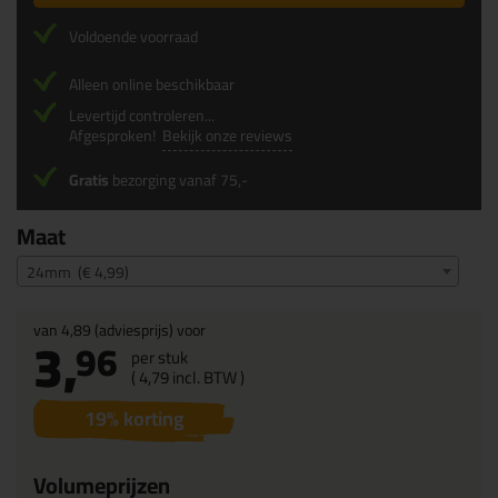
Voldoende voorraad
Alleen online beschikbaar
Levertijd controleren...
Afgesproken!
Bekijk onze reviews
Gratis
bezorging vanaf 75,-
Maat
24mm (€ 4,99)
van
4,89
(adviesprijs) voor
3,
96
per stuk
(
4,
79
incl. BTW )
19
% korting
Volumeprijzen