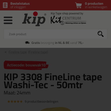
Bestelstatus
0 producten
of inloggen
in winkelwagen
Gratis
bezorging
in NL & BE
vanaf
75,-
Fineline tape
(Fineline tape)
Actiecode: bouwvak10
KIP 3308 FineLine tape
Washi-Tec - 50mtr
Maat:
24mm
9 productbeoordelingen