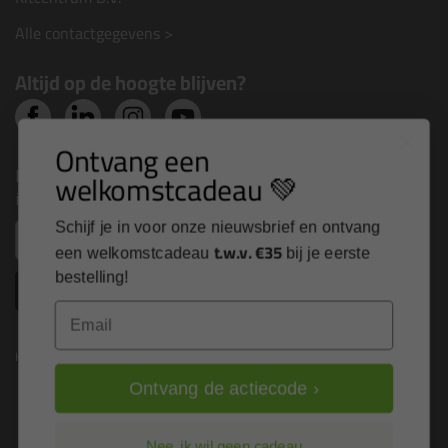
Alle contactgegevens >
Altijd op de hoogte blijven?
Ontvang een
Nieuws, tips en exclusieve deals rechtstreeks in je
welkomstcadeau 💚
inbox
Schijf je in voor onze nieuwsbrief en ontvang
Email
t.w.v. €35
een welkomstcadeau
bij je eerste
bestelling!
Inschrijven
Email
Kitcentrum is trots op:
Ontvang de actiecode ›
Nee, ik wil geen cadeau