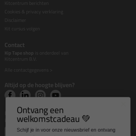
Kitcentrum berichten
Cookies & privacy verklaring
Disclaimer
Kit cursus volgen
Contact
Kip Tape shop
is onderdeel van
Kitcentrum B.V.
Alle contactgegevens >
Altijd op de hoogte blijven?
Ontvang een
Nieuws, tips en exclusieve deals rechtstreeks in je
welkomstcadeau 💚
inbox
Email
Schijf je in voor onze nieuwsbrief en ontvang