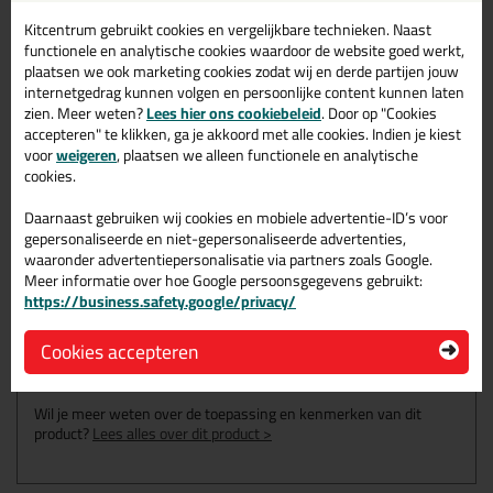
Extra glad Washi-Tec
Kitcentrum gebruikt cookies en vergelijkbare technieken. Naast
Perfect voor restauratie
functionele en analytische cookies waardoor de website goed werkt,
plaatsen we ook marketing cookies zodat wij en derde partijen jouw
UV-bestendig
internetgedrag kunnen volgen en persoonlijke content kunnen laten
Duurzaam
zien. Meer weten?
Lees hier ons cookiebeleid
. Door op "Cookies
Inzetduur binnen: 2 weken
accepteren" te klikken, ga je akkoord met alle cookies. Indien je kiest
voor
weigeren
, plaatsen we alleen functionele en analytische
Niet voor buiten
cookies.
Daarnaast gebruiken wij cookies en mobiele advertentie-ID’s voor
Omschrijving
Reviews (1)
gepersonaliseerde en niet-gepersonaliseerde advertenties,
waaronder advertentiepersonalisatie via partners zoals Google.
KIP 375 Washi-Tec Delicate
Meer informatie over hoe Google persoonsgegevens gebruikt:
Soft - 50mtr in 48mm
https://business.safety.google/privacy/
Cookies accepteren
Bestel de KIP 375 Washi-Tec Delicate Soft - 50mtr in 48mm
vandaag nog! Vandaag besteld = morgen in huis.
Wil je meer weten over de toepassing en kenmerken van dit
product?
Lees alles over dit product >