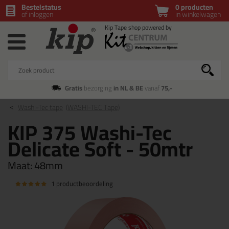
Bestelstatus
0 producten
of inloggen
in winkelwagen
Gratis
bezorging
in NL & BE
vanaf
75,-
Washi-Tec tape
(WASHI-TEC Tape)
KIP 375 Washi-Tec
Delicate Soft - 50mtr
Maat:
48mm
1 productbeoordeling