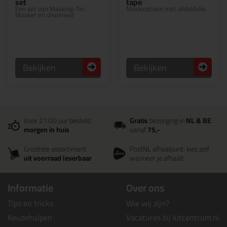
set
tape
Een set van Masking-Tec
Maskingtape met afdekfolie
Masker en dispenser
Bekijken
Bekijken
Voor 21:00 uur besteld
Gratis
bezorging in
NL & BE
morgen in huis
vanaf
75,-
Grootste assortiment
PostNL afhaalpunt: kies zelf
uit voorraad leverbaar
wanneer je afhaalt
Informatie
Over ons
Tips en tricks
Wie wij zijn?
Keuzehulpen
Vacatures bij kitcentrum.nl