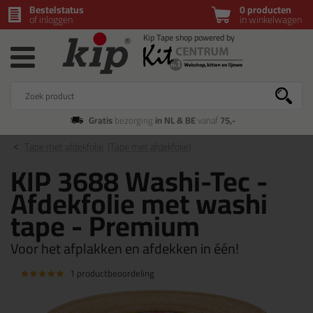
Bestelstatus
0 producten
of inloggen
in winkelwagen
Gratis
bezorging
in NL & BE
vanaf
75,-
Tape met afdekfolie
(Tape met afdekfolie)
KIP 3688 Washi-Tec -
Afdekfolie met washi
tape - Premium
Voor het afplakken en afdekken in één!
1 productbeoordeling