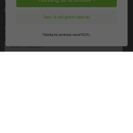
Nee, ik wil geen cadeau
Nieuws, tips en exclusieve deals rechtstreeks in je
inbox
*Geldig bij aankoop vanaf €125,-
Email
Inschrijven
Kitcentrum is trots op:
Alle prijzen zijn in EURO en excl. 21% BTW
wijzig naar incl. BTW