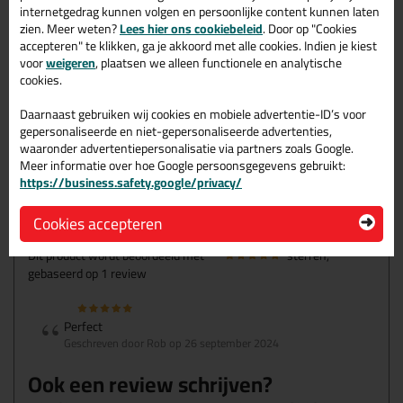
internetgedrag kunnen volgen en persoonlijke content kunnen laten
Inzetduur buiten:
4 weken
zien. Meer weten?
Lees hier ons cookiebeleid
. Door op "Cookies
UV-bestendig
accepteren" te klikken, ga je akkoord met alle cookies. Indien je kiest
voor
weigeren
, plaatsen we alleen functionele en analytische
Temperatuurbestendig tot
100 graden
cookies.
Daarnaast gebruiken wij cookies en mobiele advertentie-ID’s voor
Omschrijving
Specificaties
Reviews (1)
gepersonaliseerde en niet-gepersonaliseerde advertenties,
waaronder advertentiepersonalisatie via partners zoals Google.
Meer informatie over hoe Google persoonsgegevens gebruikt:
KIP 3688 Washi-Tec -
Reviews voor:
https://business.safety.google/privacy/
Afdekfolie met washi tape -
Cookies accepteren
Premium
Dit product wordt beoordeeld met
sterren,
gebaseerd op
1
review
Perfect
Geschreven door Rob op 26 september 2024
Ook een review schrijven?