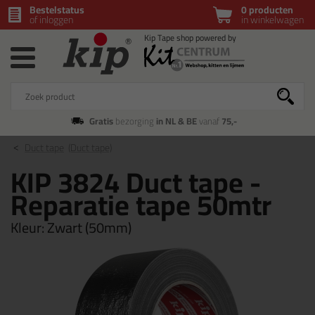
Bestelstatus
0 producten
of inloggen
in winkelwagen
Gratis
bezorging
in NL & BE
vanaf
75,-
Duct tape
(Duct tape)
KIP 3824 Duct tape -
Reparatie tape 50mtr
Kleur:
Zwart (50mm)