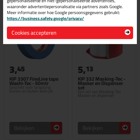
gepersonaliseerde en niet-gepersonaliseerde advertenties,
waaronder advertentiepersonalisatie via partners zoals Google.
Meer informatie over hoe Google persoonsgegevens gebruikt:
https://business.safety.google/privacy/
Cookies accepteren
3,
5,
45
13
KIP 3307 FineLine tape
KIP 332 Masking-Tec -
Washi-Tec - 50mtr
Masker en Dispenser
set
Geschikt voor langdurig
binnen en buiten gebruik
Een set van Masking-Tec
Masker en dispenser
Bekijken
Bekijken