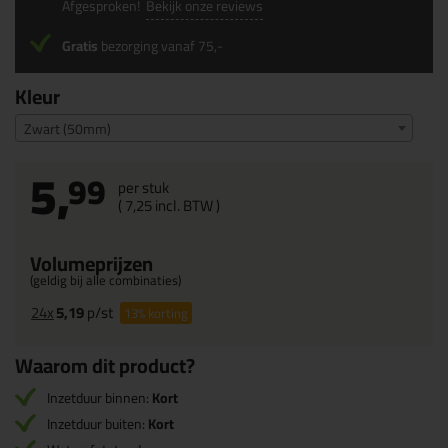
Afgesproken!
Bekijk onze reviews
Gratis
bezorging vanaf 75,-
Kleur
Zwart (50mm)
5,
99
per stuk
(
7,
25
incl. BTW )
Volumeprijzen
(geldig bij alle combinaties)
24x
5,19
p/st
13%
korting
Waarom dit product?
Inzetduur binnen:
Kort
Inzetduur buiten:
Kort