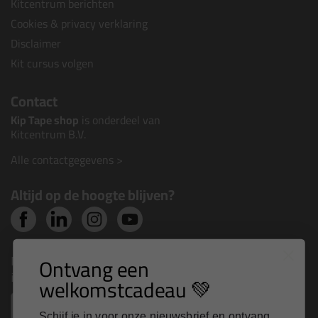
Kitcentrum berichten
Cookies & privacy verklaring
Disclaimer
Kit cursus volgen
Contact
Kip Tape shop
is onderdeel van
Kitcentrum B.V.
Alle contactgegevens >
Altijd op de hoogte blijven?
Nieuws, tips en exclusieve deals rechtstreeks in je
Ontvang een
inbox
welkomstcadeau 💚
Email
Schijf je in voor onze nieuwsbrief en ontvang