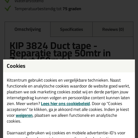
Waterafstotend
Temperatuurbestendig tot
75 graden
Omschrijving
Specificaties
Reviews (0)
KIP 3824 Duct tape -
Reparatie tape 50mtr in
Zwart (50mm)
Cookies
Bestel de KIP 3824 Duct tape - Reparatie tape 50mtr in Zwart
(50mm) vandaag nog! Vandaag besteld = morgen in huis.
Kitcentrum gebruikt cookies en vergelijkbare technieken. Naast
functionele en analytische cookies waardoor de website goed werkt,
Wil je meer weten over de toepassing en kenmerken van dit
plaatsen we ook marketing cookies zodat wij en derde partijen jouw
product?
Lees alles over dit product >
internetgedrag kunnen volgen en persoonlijke content kunnen laten
zien. Meer weten?
Lees hier ons cookiebeleid
. Door op "Cookies
accepteren" te klikken, ga je akkoord met alle cookies. Indien je kiest
voor
weigeren
, plaatsen we alleen functionele en analytische
Gerelateerde producten
cookies.
Daarnaast gebruiken wij cookies en mobiele advertentie-ID’s voor