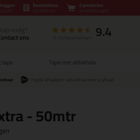
nloggen
Bestelstatus
0 producten
ccount
controleren
in winkelwagen
9.4
Hulp nodig?
Contact ons
16.450 beoordelingen
t tape
Tape met afdekfolie
verbaar
PostNL afhaalpunt: kies zelf wanneer je afhaalt
xtra - 50mtr
agen