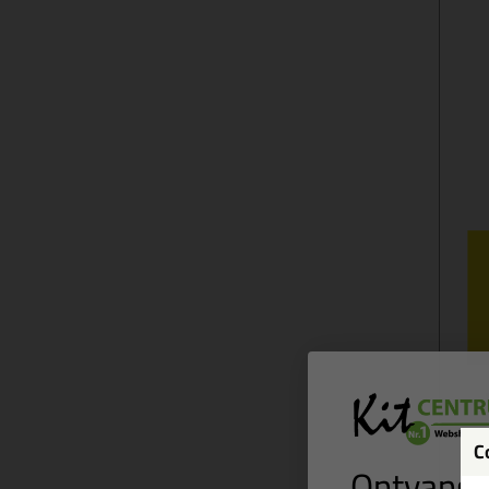
C
Ontvang 