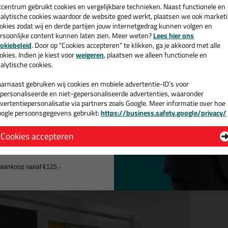
cadeau 💚
tcentrum gebruikt cookies en vergelijkbare technieken. Naast functionele en
alytische cookies waardoor de website goed werkt, plaatsen we ook market
okies zodat wij en derde partijen jouw internetgedrag kunnen volgen en
rsoonlijke content kunnen laten zien. Meer weten?
Lees hier ons
e nieuwsbrief en ontvang een
okiebeleid
. Door op "Cookies accepteren" te klikken, ga je akkoord met alle
v. €35,-
bij je eerste bestelling!
okies. Indien je kiest voor
weigeren
, plaatsen we alleen functionele en
alytische cookies.
kjes tape
arnaast gebruiken wij cookies en mobiele advertentie-ID’s voor
personaliseerde en niet-gepersonaliseerde advertenties, waaronder
afplakken van hoeken is niet altijd even makkelijk en niet iedere hoek is
vertentiepersonalisatie via partners zoals Google. Meer informatie over hoe
 gehoord maar
hoekjes tape
is perfect voor het afplakken van iedere 90
ogle persoonsgegevens gebruikt:
https://business.safety.google/privacy/
gdurig binnen & buiten worden gebruikt. Zie hieronder hoe de hoekjes ta
 de actiecode ›
Cookies accepteren
 wil geen cadeau
j aankoop vanaf €125,-