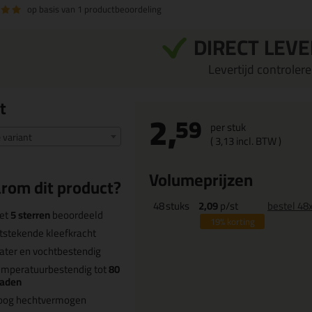
op basis van
1 productbeoordeling
DIRECT LEV
Levertijd controleren
t
2,
59
per stuk
e variant
(
3,
13
incl. BTW )
Volumeprijzen
rom dit product?
48
stuks
2,09
p/st
bestel 48
et
5 sterren
beoordeeld
19%
korting
tstekende kleefkracht
ter en vochtbestendig
emperatuurbestendig tot
80
raden
oog hechtvermogen