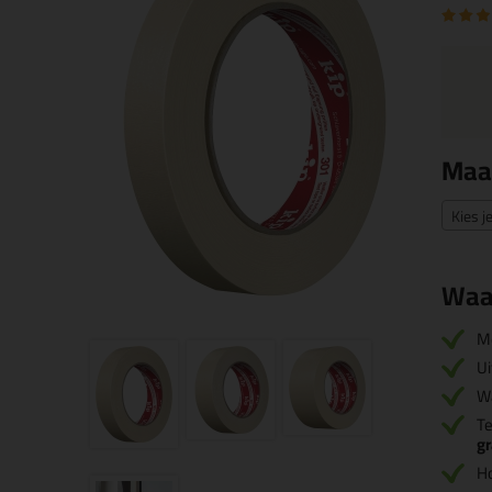
Maa
Kies j
Waa
M
Ui
Wa
T
g
H