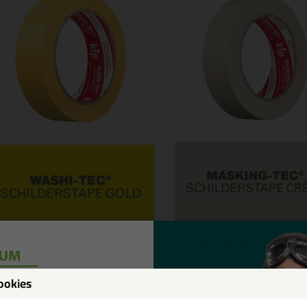
ookies
een