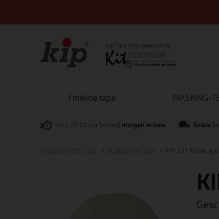
Fineline tape
MASKING-TE
Voor 21:00 uur besteld
morgen in huis
Gratis
be
MASKING-TEC Tape
Masking-Tec tape
KIP 301 Masking t
KI
Gesch