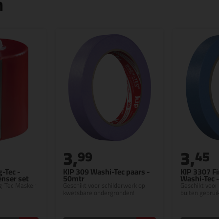
n
3,
3,
99
45
-Tec -
KIP 309 Washi-Tec paars -
KIP 3307 Fi
nser set
50mtr
Washi-Tec 
g-Tec Masker
Geschikt voor schilderwerk op
Geschikt voor
kwetsbare ondergronden!
buiten gebrui