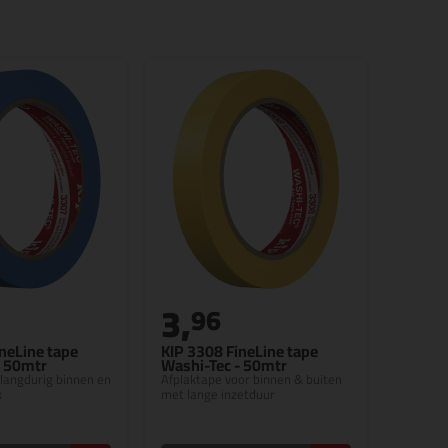
3,
96
neLine tape
KIP 3308 FineLine tape
- 50mtr
Washi-Tec - 50mtr
 langdurig binnen en
Afplaktape voor binnen & buiten
k
met lange inzetduur