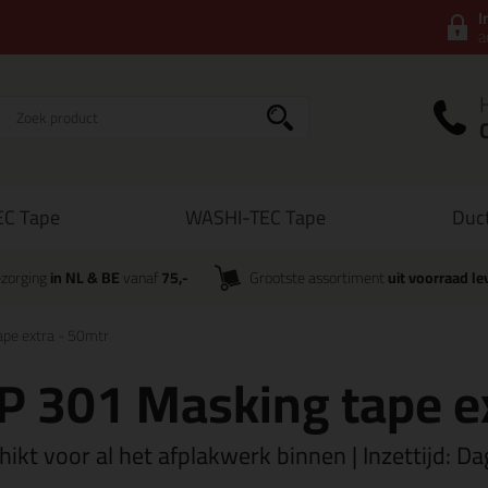
I
a
C Tape
WASHI-TEC Tape
Duc
zorging
in NL & BE
vanaf
75,-
Grootste assortiment
uit voorraad le
ape extra - 50mtr
P 301 Masking tape e
ikt voor al het afplakwerk binnen | Inzettijd: D