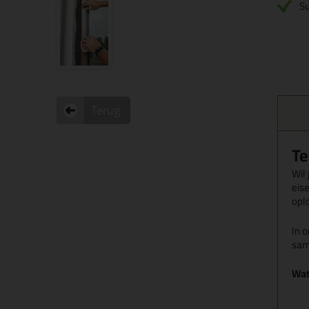
Su
Terug
Te
Wil
eise
opl
In 
sam
Wat