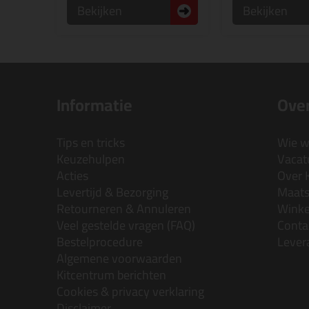
Bekijken
Bekijken
Informatie
Over
Tips en tricks
Wie wi
Keuzehulpen
Vacatu
Acties
Over 
Levertijd & Bezorging
Maats
Retourneren & Annuleren
Wink
Veel gestelde vragen (FAQ)
Conta
Bestelprocedure
Lever
Algemene voorwaarden
Kitcentrum berichten
Cookies & privacy verklaring
Disclaimer