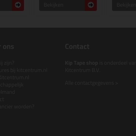
Bekijken
Bekijke
 ons
Contact
j zijn?
Kip Tape shop
is onderdeel va
res bij kitcentrum.nl
Kitcentrum B.V.
Kitcentrum.nl
Alle contactgegevens >
chappelijk
elmand
ct
ancier worden?