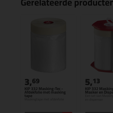
Gerelateerde producte
3,
5,
69
13
KIP 332 Masking-Tec -
KIP 332 Masking
Afdekfolie met masking
Masker en Dispe
tape
Een set van Maskin
Maskingtape met afdekfolie
en dispenser