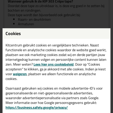
Wanneer gebruik ik de KIP 303 Crêpe tape?
Doordat deze tape zo uitrekbaar is, is deze erg goed in te zetten bij
bochten en rondingen.
Deze tape wordt dan bijvoorbeeld ook gebruikt bij:
Raam- en deurklinken
Armaturen
De tape is voornamelijk te gebruiken voor gladde ondergronden.
Cookies
Maar omdat we met hoog-crêpe te maken hebben, hecht deze
tape ook op licht ruwe ondergronden.
Kitcentrum gebruikt cookies en vergelijkbare technieken. Naast
functionele en analytische cookies waardoor de website goed werkt,
Kenmerken
plaatsen we ook marketing cookies zodat wij en derde partijen jouw
Inzetduur binnen: 1 dag
internetgedrag kunnen volgen en persoonlijke content kunnen laten
Inzetduur buiten: n.v.t.
zien. Meer weten?
Lees hier ons cookiebeleid
. Door op "Cookies
Sterk gecrêpt
accepteren" te klikken, ga je akkoord met alle cookies. Indien je kiest
Temperatuurbestendig tot 80 graden
Kleur: Beige
voor
weigeren
, plaatsen we alleen functionele en analytische
cookies.
Tip! 💡
Wil je superstrak afplakken? Gebruik een
glaskrabber
! Lees
Daarnaast gebruiken wij cookies en mobiele advertentie-ID’s voor
hieronder hoe.
gepersonaliseerde en niet-gepersonaliseerde advertenties,
waaronder advertentiepersonalisatie via partners zoals Google.
Meer informatie over hoe Google persoonsgegevens gebruikt:
https://business.safety.google/privacy/