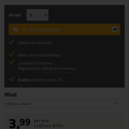
Aantal
In winkelwagen
Voldoende voorraad
Alleen online beschikbaar
Levertijd controleren...
Afgesproken!
Bekijk onze reviews
Gratis
bezorging vanaf 75,-
Maat
Kies je variant
3,
99
per stuk
(
4,
83
incl. BTW )