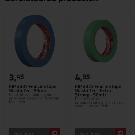
3,
4,
45
95
KIP 3307 FineLine tape
KIP 3373 Fineline tape
Washi-Tec - 50mtr
Washi-Tec - Extra
Strong - 50mtr
Geschikt voor buitengebruik
en scheurbestendig | Inzettijd:
Door de extreme
Maanden
scheurbestendigheid perfect
voor buiten gebruik
Bekijken
Bekijken