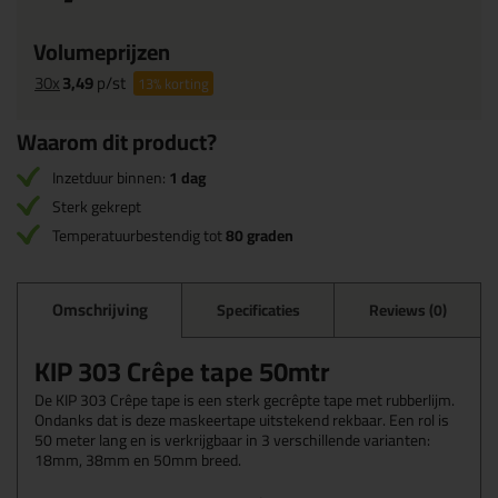
Volumeprijzen
30x
3,49
p/st
13%
korting
Waarom dit product?
Inzetduur binnen:
1 dag
Sterk gekrept
Temperatuurbestendig tot
80 graden
Omschrijving
Specificaties
Reviews (0)
KIP 303 Crêpe tape 50mtr
De KIP 303 Crêpe tape is een sterk gecrêpte tape met rubberlijm.
Ondanks dat is deze maskeertape uitstekend rekbaar. Een rol is
50 meter lang en is verkrijgbaar in 3 verschillende varianten:
18mm, 38mm en 50mm breed.