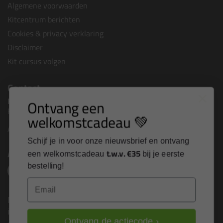
Algemene voorwaarden
Kitcentrum berichten
Cookies & privacy verklaring
Disclaimer
Kit cursus volgen
Contact
Kip Tape shop
is onderdeel van
Ontvang een
Kitcentrum B.V.
welkomstcadeau 💚
Alle contactgegevens >
Schijf je in voor onze nieuwsbrief en ontvang
Altijd op de hoogte blijven?
t.w.v. €35
een welkomstcadeau
bij je eerste
bestelling!
Email
Nieuws, tips en exclusieve deals rechtstreeks in je
inbox
Ontvang de actiecode ›