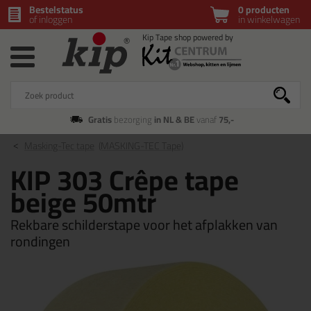
Bestelstatus
0 producten
of inloggen
in winkelwagen
Gratis
bezorging
in NL & BE
vanaf
75,-
Masking-Tec tape
(MASKING-TEC Tape)
KIP 303 Crêpe tape
beige 50mtr
Rekbare schilderstape voor het afplakken van
rondingen