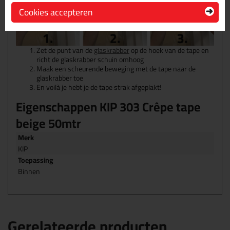
Cookies accepteren
Zet de punt van de
glaskrabber
op de hoek van de tape en
richt de glaskrabber schuin omhoog
Maak een scheurende beweging met de tape naar de
glaskrabber toe
En voilà je hebt je de tape strak afgeplakt!
Eigenschappen KIP 303 Crêpe tape
beige 50mtr
Merk
KIP
Toepassing
Binnen
Gerelateerde producten