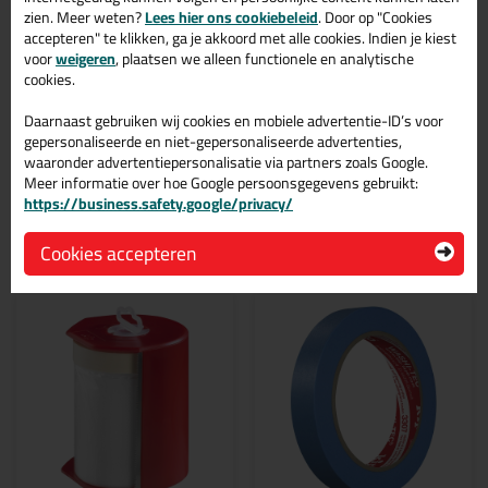
36mm
zien. Meer weten?
Lees hier ons cookiebeleid
. Door op "Cookies
accepteren" te klikken, ga je akkoord met alle cookies. Indien je kiest
Bestel de KIP 3301 Ultra Sharp - Masking-Tec - 50 mtr in 36mm
voor
weigeren
, plaatsen we alleen functionele en analytische
vandaag nog! Vandaag besteld = morgen in huis.
cookies.
Wil je meer weten over de toepassing en kenmerken van dit
Daarnaast gebruiken wij cookies en mobiele advertentie-ID’s voor
product?
Lees alles over dit product >
gepersonaliseerde en niet-gepersonaliseerde advertenties,
waaronder advertentiepersonalisatie via partners zoals Google.
Meer informatie over hoe Google persoonsgegevens gebruikt:
https://business.safety.google/privacy/
Gerelateerde producten
Cookies accepteren