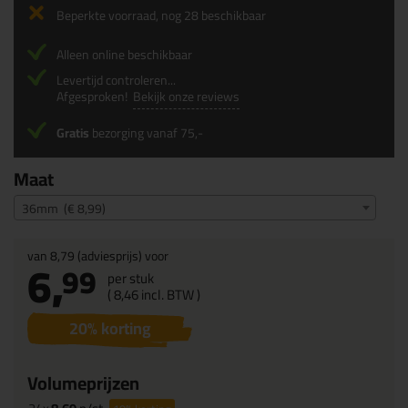
Beperkte voorraad, nog 28 beschikbaar
Alleen online beschikbaar
Levertijd controleren...
Afgesproken!
Bekijk onze reviews
Gratis
bezorging vanaf 75,-
Maat
36mm (€ 8,99)
van
8,79
(adviesprijs) voor
6,
99
per stuk
(
8,
46
incl. BTW )
20
% korting
Volumeprijzen