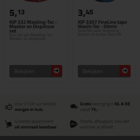
5,
3,
13
45
KIP 332 Masking-Tec -
KIP 3307 FineLine tape
Masker en Dispenser
Washi-Tec - 50mtr
set
Geschikt voor langdurig
binnen en buiten gebruik
Een set van Masking-Tec
Masker en dispenser
Bekijken
Bekijken
Voor 21:00 uur besteld
Gratis
bezorging in
NL & BE
morgen in huis
vanaf
75,-
Grootste assortiment
PostNL afhaalpunt: kies zelf
uit voorraad leverbaar
wanneer je afhaalt