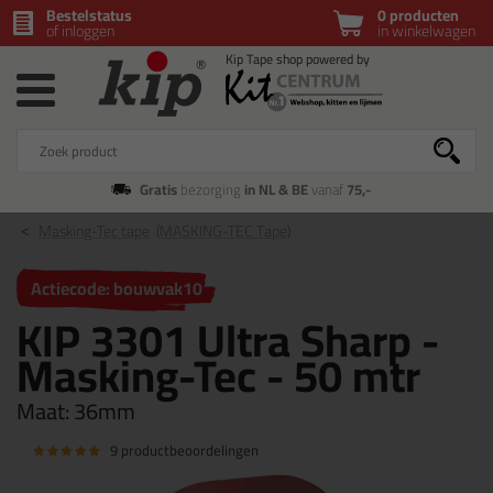
Bestelstatus
0 producten
of inloggen
in winkelwagen
Gratis
bezorging
in NL & BE
vanaf
75,-
Masking-Tec tape
(MASKING-TEC Tape)
Actiecode: bouwvak10
KIP 3301 Ultra Sharp -
Masking-Tec - 50 mtr
Maat:
36mm
9 productbeoordelingen