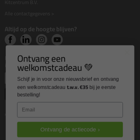
Kitcentrum B.V.
Alle contactgegevens >
Altijd op de hoogte blijven?
Ontvang een
Nieuws, tips en exclusieve deals rechtstreeks in je
welkomstcadeau 💚
inbox
Email
Schijf je in voor onze nieuwsbrief en ontvang
t.w.v. €35
een welkomstcadeau
bij je eerste
Inschrijven
bestelling!
Email
Kitcentrum is trots op:
Ontvang de actiecode ›