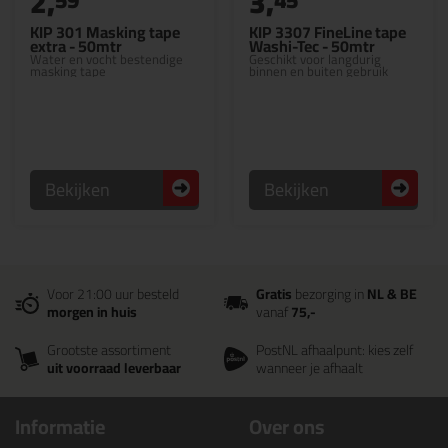
2,
3,
KIP 301 Masking tape
KIP 3307 FineLine tape
extra - 50mtr
Washi-Tec - 50mtr
Water en vocht bestendige
Geschikt voor langdurig
masking tape
binnen en buiten gebruik
Bekijken
Bekijken
Voor 21:00 uur besteld
Gratis
bezorging in
NL & BE
morgen in huis
vanaf
75,-
Grootste assortiment
PostNL afhaalpunt: kies zelf
uit voorraad leverbaar
wanneer je afhaalt
Informatie
Over ons