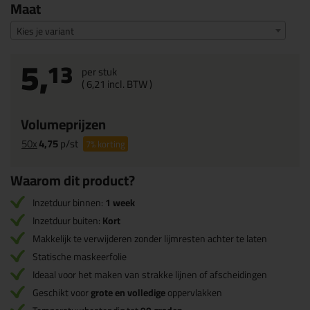
Maat
Kies je variant
5,
13
per stuk
(
6,
21
incl. BTW )
Volumeprijzen
50x
4,75
p/st
7%
korting
Waarom dit product?
Inzetduur binnen:
1 week
Inzetduur buiten:
Kort
Makkelijk te verwijderen zonder lijmresten achter te laten
Statische maskeerfolie
Ideaal voor het maken van strakke lijnen of afscheidingen
Geschikt voor
grote en volledige
oppervlakken