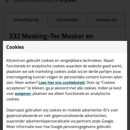
Temperatuurbestendig tot
90 graden
Omschrijving
Specificaties
Reviews (0)
332 Masking-Tec Masker en
Dispenser set
Cookies
Deze afdekfolie met masking tape is een professionele crepetape
in combinatie met statisch geladen, opgevouwen folie. Door de
Kitcentrum gebruikt cookies en vergelijkbare technieken. Naast
statisch geladen, opgevouwen folie kun je hem makkelijk
functionele en analytische cookies waardoor de website goed werkt,
uitrekken en zorgt het ervoor dat het plastic blijft plakken aan de
plaatsen we ook marketing cookies zodat wij en derde partijen jouw
ondergrond en daardoor op zijn plek blijft zitten. Deze is
internetgedrag kunnen volgen en persoonlijke content kunnen laten
verkrijgbaar in verschillende afmetingen. Laat geen lijmresten
zien. Meer weten?
Lees hier ons cookiebeleid
. Door op "Cookies
achter.
accepteren" te klikken, ga je akkoord met alle cookies. Indien je kiest
voor
weigeren
, plaatsen we alleen functionele en analytische
Wanneer gebruik je de 332 Masking-Tec Masker en Dispenser
cookies.
set
Deze afdekfolie met masking tape is geschikt voor het snel en
Daarnaast gebruiken wij cookies en mobiele advertentie-ID’s voor
eenvoudig afplakken van grote, volledige oppervlakken. Ideaal
gepersonaliseerde en niet-gepersonaliseerde advertenties,
voor het snel afdekken en maskeren van bijvoorbeeld: wanden,
waaronder advertentiepersonalisatie via partners zoals Google.
vensters, meubels. De afdekfolie met masking tape is ideaal voor
Meer informatie over hoe Google persoonsgegevens gebruikt:
het creëren van strakke lijnen of afscheidingen. De afdekfolie