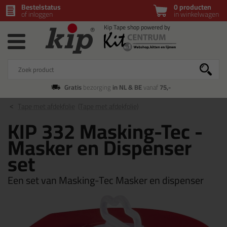
Bestelstatus
0 producten
of inloggen
in winkelwagen
Gratis
bezorging
in NL & BE
vanaf
75,-
Tape met afdekfolie
(Tape met afdekfolie)
KIP 332 Masking-Tec -
Masker en Dispenser
set
Een set van Masking-Tec Masker en dispenser